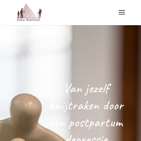
Van jezelf
kwijtraken door
een postpartum
depressie