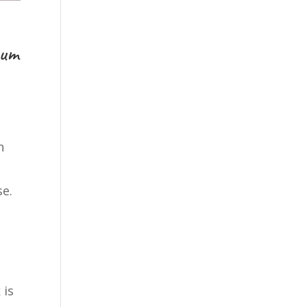
tum
n
se.
e
 is